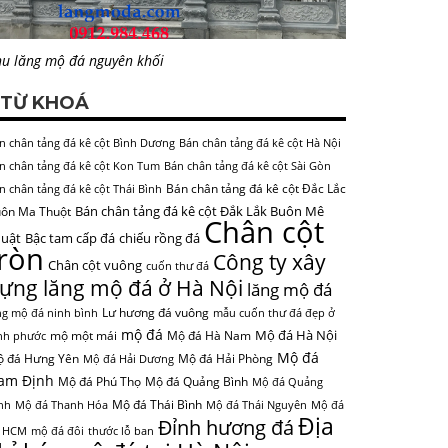
u lăng mộ đá nguyên khối
TỪ KHOÁ
n chân tảng đá kê cột Bình Dương
Bán chân tảng đá kê cột Hà Nội
n chân tảng đá kê cột Kon Tum
Bán chân tảng đá kê cột Sài Gòn
Bán chân tảng đá kê cột Đắc Lắc
n chân tảng đá kê cột Thái Bình
Bán chân tảng đá kê cột Đắk Lắk Buôn Mê
ôn Ma Thuột
Chân cột
uật
Bậc tam cấp đá
chiếu rồng đá
tròn
Công ty xây
Chân cột vuông
cuốn thư đá
ựng lăng mộ đá ở Hà Nội
lăng mộ đá
Lư hương đá vuông
ng mộ đá ninh bình
mẫu cuốn thư đá đẹp ở
mộ đá
Mộ đá Hà Nội
mộ một mái
Mộ đá Hà Nam
nh phước
Mộ đá
 đá Hưng Yên
Mộ đá Hải Phòng
Mộ đá Hải Dương
am Định
Mộ đá Phú Thọ
Mộ đá Quảng Bình
Mộ đá Quảng
Mộ đá Thái Bình
nh
Mộ đá Thanh Hóa
Mộ đá Thái Nguyên
Mộ đá
Địa
Đỉnh hương đá
 HCM
mộ đá đôi
thước lỗ ban