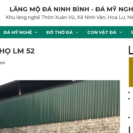
LĂNG MỘ ĐÁ NINH BÌNH - ĐÁ MỸ NGH
Khu làng nghề Thôn Xuân Vũ, Xã Ninh Vân, Hoa Lư, Ni
ĐÁ MỸ NGHỆ
ĐỒ THỜ ĐÁ
CON VẬT ĐÁ
HỌ LM 52
ent