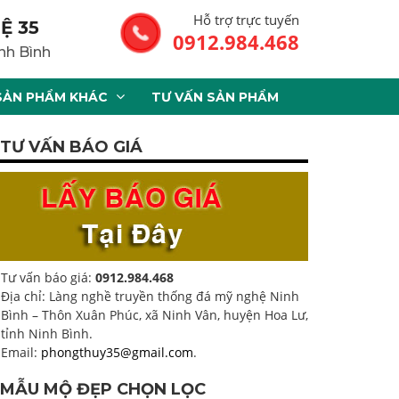
Hỗ trợ trực tuyến
Ệ 35
0912.984.468
nh Bình
SẢN PHẨM KHÁC
TƯ VẤN SẢN PHẨM
TƯ VẤN BÁO GIÁ
Tư vấn báo giá:
0912.984.468
Địa chỉ: Làng nghề truyền thống đá mỹ nghệ Ninh
Bình – Thôn Xuân Phúc, xã Ninh Vân, huyện Hoa Lư,
tỉnh Ninh Bình.
Email:
phongthuy35@gmail.com
.
MẪU MỘ ĐẸP CHỌN LỌC