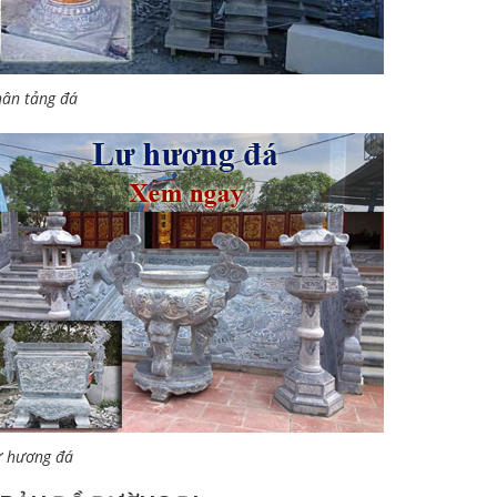
ân tảng đá
ư hương đá