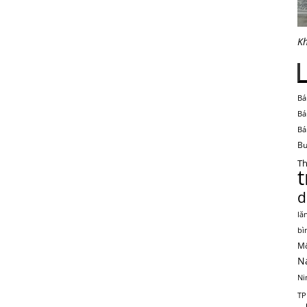
Kh
Bá
Bá
Bá
Bu
Th
d
lă
bì
Mộ
N
Ni
TP