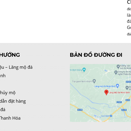
c
đè
l
đ
G
đá
 HƯỚNG
BẢN ĐỒ ĐƯỜNG ĐI
iệu – Lăng mộ đá
ình
thủy mộ
dẫn đặt hàng
 đá
Thanh Hóa