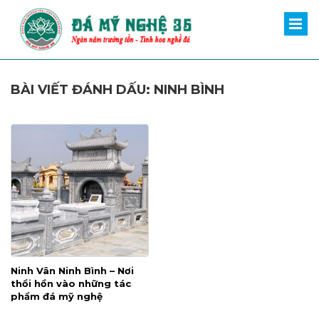
BÀI VIẾT ĐÁNH DẤU: NINH BÌNH
Ninh Vân Ninh Bình – Nơi
thổi hồn vào những tác
phẩm đá mỹ nghệ