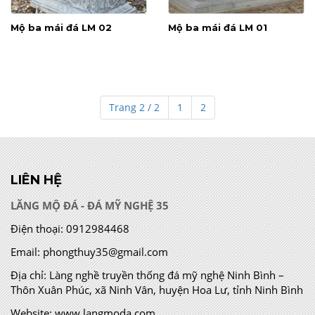
Mộ ba mái đá LM 02
Mộ ba mái đá LM 01
Trang 2 / 2
1
2
LIÊN HỆ
LĂNG MỘ ĐÁ - ĐÁ MỸ NGHỆ 35
Điện thoại:
0912984468
Email:
phongthuy35@gmail.com
Địa chỉ:
Làng nghề truyền thống đá mỹ nghệ Ninh Bình –
Thôn Xuân Phúc, xã Ninh Vân, huyện Hoa Lư, tỉnh Ninh Bình
Website:
www.langmoda.com