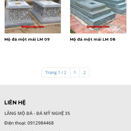
Mộ đá một mái LM 09
Mộ đá một mái LM 08
Trang 1 / 2
1
2
LIÊN HỆ
LĂNG MỘ ĐÁ - ĐÁ MỸ NGHỆ 35
Điện thoại:
0912984468