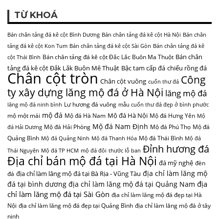
TỪ KHOÁ
Bán chân tảng đá kê cột Bình Dương
Bán chân tảng đá kê cột Hà Nội
Bán chân
tảng đá kê cột Kon Tum
Bán chân tảng đá kê cột Sài Gòn
Bán chân tảng đá kê
Bán chân
Bán chân tảng đá kê cột Đắc Lắc Buôn Ma Thuột
cột Thái Bình
tảng đá kê cột Đắk Lắk Buôn Mê Thuật
Bậc tam cấp đá
chiếu rồng đá
Chân cột tròn
Công
Chân cột vuông
cuốn thư đá
ty xây dựng lăng mộ đá ở Hà Nội
lăng mộ đá
Lư hương đá vuông
lăng mộ đá ninh bình
mẫu cuốn thư đá đẹp ở bình phước
mộ đá
Mộ đá Hà Nội
mộ một mái
Mộ đá Hà Nam
Mộ đá Hưng Yên
Mộ
Mộ đá Nam Định
Mộ đá Hải Phòng
Mộ đá Phú Thọ
Mộ đá
đá Hải Dương
Quảng Bình
Mộ đá Thái Bình
Mộ đá Quảng Ninh
Mộ đá Thanh Hóa
Mộ đá
Đỉnh hương đá
Thái Nguyên
Mộ đá TP HCM
mộ đá đôi
thước lỗ ban
Địa chỉ bán mộ đá tại Hà Nội
đá mỹ nghệ
đèn
địa chỉ làm lăng mộ
địa chỉ làm lăng mộ đá tại Bà Rịa - Vũng Tàu
đá
địa
đá tại bình dương
địa chỉ làm lăng mộ đá tại Quảng Nam
chỉ làm lăng mộ đá tại Sài Gòn
địa chỉ làm lăng mộ đá đẹp tại Hà
Nội
địa chỉ làm lăng mộ đá đẹp tại Quảng Bình
địa chỉ làm lăng mộ đá ở tây
ninh