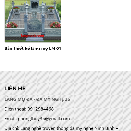
Bản thiết kế lăng mộ LM 01
LIÊN HỆ
LĂNG MỘ ĐÁ - ĐÁ MỸ NGHỆ 35
Điện thoại:
0912984468
Email:
phongthuy35@gmail.com
Địa chỉ:
Làng nghề truyền thống đá mỹ nghệ Ninh Bình –