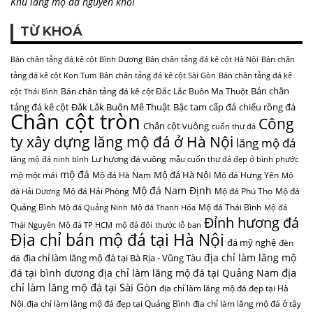
Khu lăng mộ đá nguyên khối
TỪ KHOÁ
Bán chân tảng đá kê cột Bình Dương
Bán chân tảng đá kê cột Hà Nội
Bán chân
tảng đá kê cột Kon Tum
Bán chân tảng đá kê cột Sài Gòn
Bán chân tảng đá kê
Bán chân
Bán chân tảng đá kê cột Đắc Lắc Buôn Ma Thuột
cột Thái Bình
tảng đá kê cột Đắk Lắk Buôn Mê Thuật
Bậc tam cấp đá
chiếu rồng đá
Chân cột tròn
Công
Chân cột vuông
cuốn thư đá
ty xây dựng lăng mộ đá ở Hà Nội
lăng mộ đá
Lư hương đá vuông
lăng mộ đá ninh bình
mẫu cuốn thư đá đẹp ở bình phước
mộ đá
Mộ đá Hà Nội
mộ một mái
Mộ đá Hà Nam
Mộ đá Hưng Yên
Mộ
Mộ đá Nam Định
Mộ đá Hải Phòng
Mộ đá Phú Thọ
Mộ đá
đá Hải Dương
Quảng Bình
Mộ đá Thái Bình
Mộ đá Quảng Ninh
Mộ đá Thanh Hóa
Mộ đá
Đỉnh hương đá
Thái Nguyên
Mộ đá TP HCM
mộ đá đôi
thước lỗ ban
Địa chỉ bán mộ đá tại Hà Nội
đá mỹ nghệ
đèn
địa chỉ làm lăng mộ
địa chỉ làm lăng mộ đá tại Bà Rịa - Vũng Tàu
đá
địa
đá tại bình dương
địa chỉ làm lăng mộ đá tại Quảng Nam
chỉ làm lăng mộ đá tại Sài Gòn
địa chỉ làm lăng mộ đá đẹp tại Hà
Nội
địa chỉ làm lăng mộ đá đẹp tại Quảng Bình
địa chỉ làm lăng mộ đá ở tây