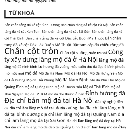
Khu lăng mộ đá nguyên khối
TỪ KHOÁ
Bán chân tảng đá kê cột Bình Dương
Bán chân tảng đá kê cột Hà Nội
Bán chân
tảng đá kê cột Kon Tum
Bán chân tảng đá kê cột Sài Gòn
Bán chân tảng đá kê
Bán chân
Bán chân tảng đá kê cột Đắc Lắc Buôn Ma Thuột
cột Thái Bình
tảng đá kê cột Đắk Lắk Buôn Mê Thuật
Bậc tam cấp đá
chiếu rồng đá
Chân cột tròn
Công
Chân cột vuông
cuốn thư đá
ty xây dựng lăng mộ đá ở Hà Nội
lăng mộ đá
Lư hương đá vuông
lăng mộ đá ninh bình
mẫu cuốn thư đá đẹp ở bình phước
mộ đá
Mộ đá Hà Nội
mộ một mái
Mộ đá Hà Nam
Mộ đá Hưng Yên
Mộ
Mộ đá Nam Định
Mộ đá Hải Phòng
Mộ đá Phú Thọ
Mộ đá
đá Hải Dương
Quảng Bình
Mộ đá Thái Bình
Mộ đá Quảng Ninh
Mộ đá Thanh Hóa
Mộ đá
Đỉnh hương đá
Thái Nguyên
Mộ đá TP HCM
mộ đá đôi
thước lỗ ban
Địa chỉ bán mộ đá tại Hà Nội
đá mỹ nghệ
đèn
địa chỉ làm lăng mộ
địa chỉ làm lăng mộ đá tại Bà Rịa - Vũng Tàu
đá
địa
đá tại bình dương
địa chỉ làm lăng mộ đá tại Quảng Nam
chỉ làm lăng mộ đá tại Sài Gòn
địa chỉ làm lăng mộ đá đẹp tại Hà
Nội
địa chỉ làm lăng mộ đá đẹp tại Quảng Bình
địa chỉ làm lăng mộ đá ở tây