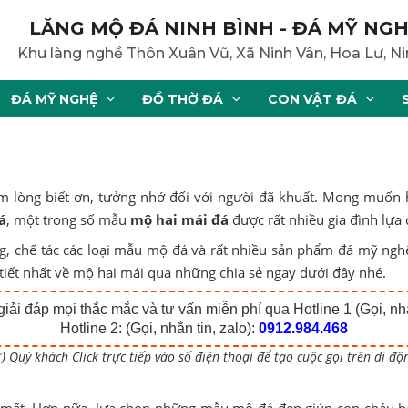
LĂNG MỘ ĐÁ NINH BÌNH - ĐÁ MỸ NGH
Khu làng nghề Thôn Xuân Vũ, Xã Ninh Vân, Hoa Lư, Ni
ĐÁ MỸ NGHỆ
ĐỒ THỜ ĐÁ
CON VẬT ĐÁ
m lòng biết ơn, tưởng nhớ đối với người đã khuất. Mong muốn h
á
, một trong số mẫu
mộ hai mái đá
được rất nhiều gia đình lựa 
ông, chế tác các loại mẫu mộ đá và rất nhiều sản phẩm đá mỹ nghệ
 tiết nhất về mộ hai mái qua những chia sẻ ngay dưới đây nhé.
iải đáp mọi thắc mắc và tư vấn miễn phí qua Hotline 1 (Gọi, nhắ
Hotline 2: (Gọi, nhắn tin, zalo):
0912.984.468
*) Quý khách Click trực tiếp vào số điện thoại để tạo cuộc gọi trên di độ