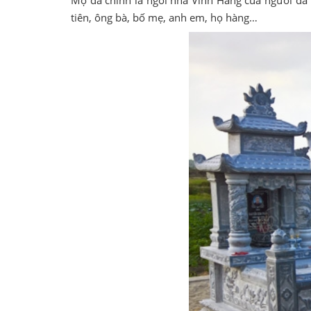
Mộ đá chính là ngôi nhà Vĩnh Hằng của người đã
tiên, ông bà, bố mẹ, anh em, họ hàng…