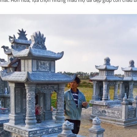
 mất. Hơn nữa, lựa chọn những mẫu mộ đá đẹp giúp con cháu bày