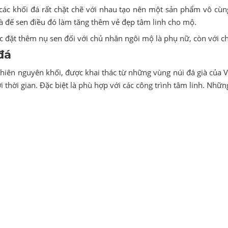
a các khối đá rất chặt chẽ với nhau tạo nên một sản phẩm vô cùn
 đế sen điều đó làm tăng thêm vẻ đẹp tâm linh cho mộ.
ợc đặt thêm nụ sen đối với chủ nhân ngôi mộ là phụ nữ, còn với
đá
nhiên nguyên khối, được khai thác từ những vùng núi đá già của
i thời gian. Đặc biệt là phù hợp với các công trình tâm linh. Nhữ