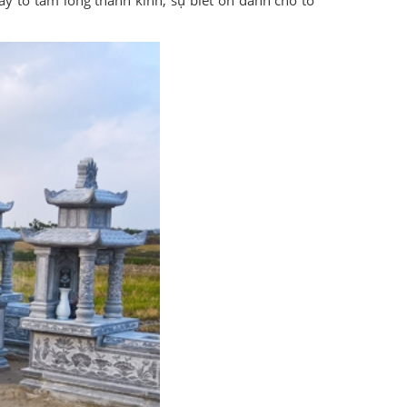
 tỏ tấm lòng thành kính, sự biết ơn dành cho tổ