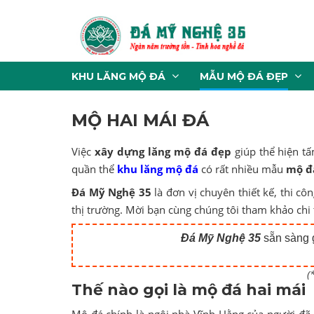
KHU LĂNG MỘ ĐÁ
MẪU MỘ ĐÁ ĐẸP
MỘ HAI MÁI ĐÁ
Việc
xây dựng lăng mộ đá đẹp
giúp thể hiện tấ
quần thể
khu lăng mộ đá
có rất nhiều mẫu
mộ đ
Đá Mỹ Nghệ 35
là đơn vị chuyên thiết kế, thi c
thị trường. Mời bạn cùng chúng tôi tham khảo chi
Đá Mỹ Nghệ 35
sẵn sàng g
(
Thế nào gọi là mộ đá hai mái