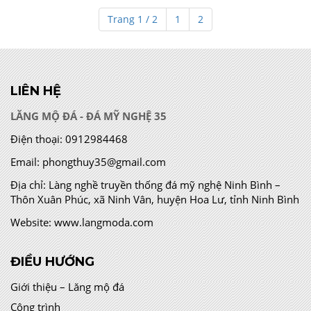
Trang 1 / 2
1
2
LIÊN HỆ
LĂNG MỘ ĐÁ - ĐÁ MỸ NGHỆ 35
Điện thoại:
0912984468
Email:
phongthuy35@gmail.com
Địa chỉ:
Làng nghề truyền thống đá mỹ nghệ Ninh Bình –
Thôn Xuân Phúc, xã Ninh Vân, huyện Hoa Lư, tỉnh Ninh Bình
Website:
www.langmoda.com
ĐIỀU HƯỚNG
Giới thiệu – Lăng mộ đá
Công trình