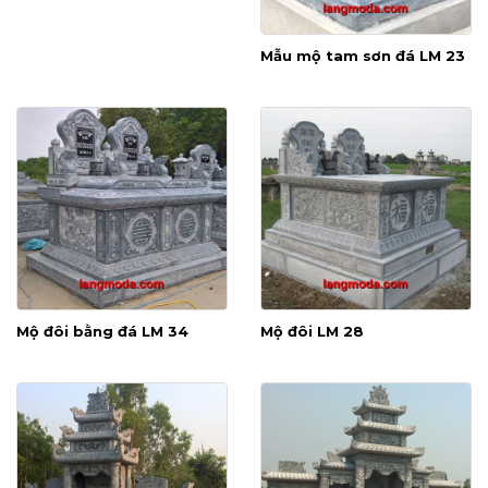
Mẫu mộ tam sơn đá LM 23
Mộ đôi bằng đá LM 34
Mộ đôi LM 28