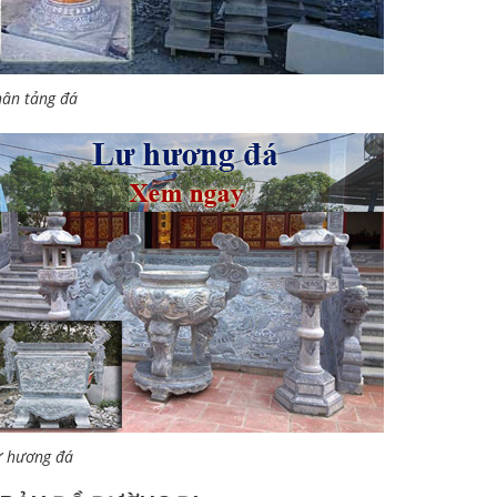
ân tảng đá
ư hương đá