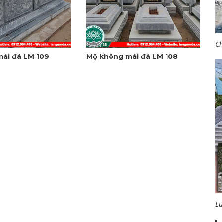
Ch
ái đá LM 109
Mộ không mái đá LM 108
L