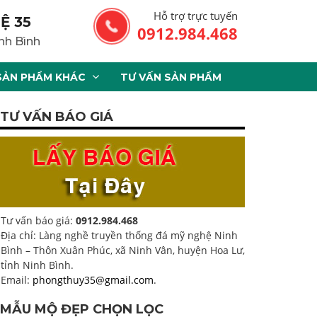
Hỗ trợ trực tuyến
Ệ 35
0912.984.468
nh Bình
SẢN PHẨM KHÁC
TƯ VẤN SẢN PHẨM
TƯ VẤN BÁO GIÁ
Tư vấn báo giá:
0912.984.468
Địa chỉ: Làng nghề truyền thống đá mỹ nghệ Ninh
Bình – Thôn Xuân Phúc, xã Ninh Vân, huyện Hoa Lư,
tỉnh Ninh Bình.
Email:
phongthuy35@gmail.com
.
MẪU MỘ ĐẸP CHỌN LỌC