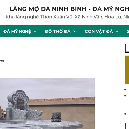
LĂNG MỘ ĐÁ NINH BÌNH - ĐÁ MỸ NGH
Khu làng nghề Thôn Xuân Vũ, Xã Ninh Vân, Hoa Lư, Ni
ĐÁ MỸ NGHỆ
ĐỒ THỜ ĐÁ
CON VẬT ĐÁ
ent