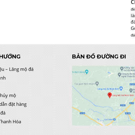
c
đè
l
đ
G
đá
 HƯỚNG
BẢN ĐỒ ĐƯỜNG ĐI
iệu – Lăng mộ đá
ình
thủy mộ
dẫn đặt hàng
 đá
Thanh Hóa