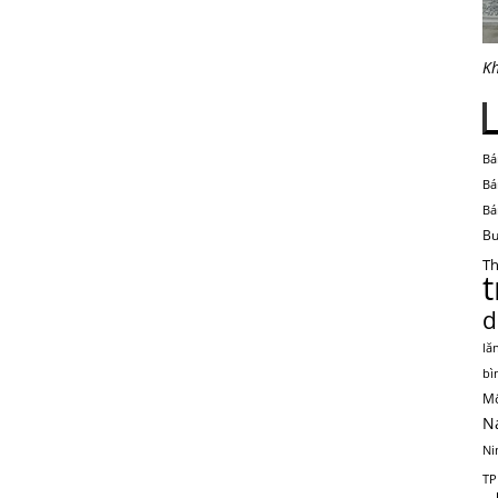
Kh
Bá
Bá
Bá
Bu
Th
d
lă
bì
Mộ
N
Ni
TP