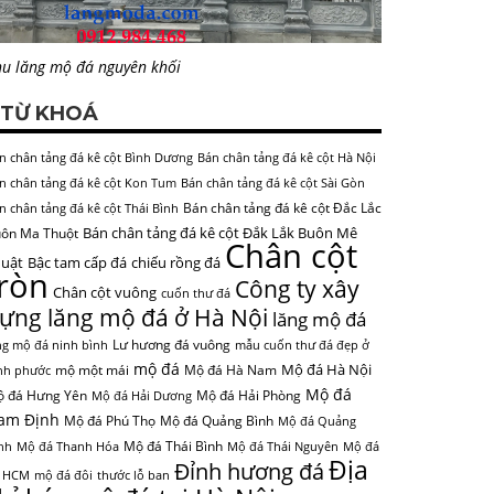
u lăng mộ đá nguyên khối
TỪ KHOÁ
n chân tảng đá kê cột Bình Dương
Bán chân tảng đá kê cột Hà Nội
n chân tảng đá kê cột Kon Tum
Bán chân tảng đá kê cột Sài Gòn
Bán chân tảng đá kê cột Đắc Lắc
n chân tảng đá kê cột Thái Bình
Bán chân tảng đá kê cột Đắk Lắk Buôn Mê
ôn Ma Thuột
Chân cột
uật
Bậc tam cấp đá
chiếu rồng đá
tròn
Công ty xây
Chân cột vuông
cuốn thư đá
ựng lăng mộ đá ở Hà Nội
lăng mộ đá
Lư hương đá vuông
ng mộ đá ninh bình
mẫu cuốn thư đá đẹp ở
mộ đá
Mộ đá Hà Nội
mộ một mái
Mộ đá Hà Nam
nh phước
Mộ đá
 đá Hưng Yên
Mộ đá Hải Phòng
Mộ đá Hải Dương
am Định
Mộ đá Phú Thọ
Mộ đá Quảng Bình
Mộ đá Quảng
Mộ đá Thái Bình
nh
Mộ đá Thanh Hóa
Mộ đá Thái Nguyên
Mộ đá
Địa
Đỉnh hương đá
 HCM
mộ đá đôi
thước lỗ ban