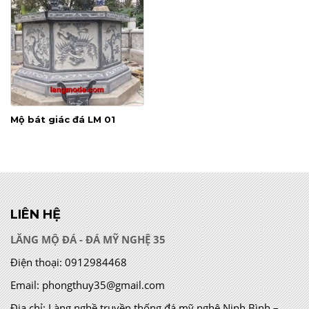
Mộ bát giác đá LM 01
LIÊN HỆ
LĂNG MỘ ĐÁ - ĐÁ MỸ NGHỆ 35
Điện thoại:
0912984468
Email:
phongthuy35@gmail.com
Địa chỉ:
Làng nghề truyền thống đá mỹ nghệ Ninh Bình –