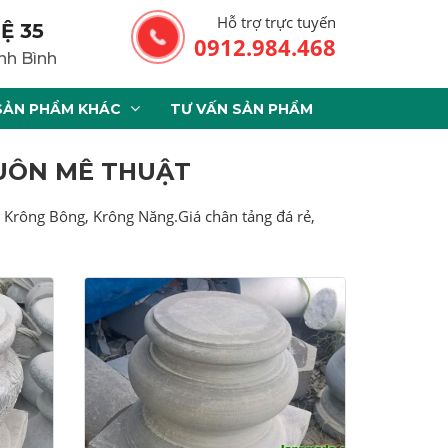
Hỗ trợ trực tuyến
Ệ 35
0912.984.468
nh Bình
SẢN PHẨM KHÁC
TƯ VẤN SẢN PHẨM
BUÔN MÊ THUẬT
 Krông Bông, Krông Năng.Giá chân tảng đá rẻ,