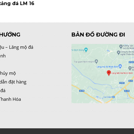
tảng đá LM 16
 HƯỚNG
BẢN ĐỒ ĐƯỜNG ĐI
iệu – Lăng mộ đá
ình
thủy mộ
dẫn đặt hàng
 đá
Thanh Hóa