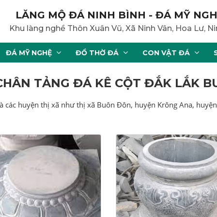
LĂNG MỘ ĐÁ NINH BÌNH - ĐÁ MỸ NGH
Khu làng nghề Thôn Xuân Vũ, Xã Ninh Vân, Hoa Lư, Ni
ĐÁ MỸ NGHỆ
ĐỒ THỜ ĐÁ
CON VẬT ĐÁ
 CHÂN TẢNG ĐÁ KÊ CỘT ĐẮK LẮK 
à các huyện thị xã như thị xã Buôn Đôn, huyện Krông Ana, huyện