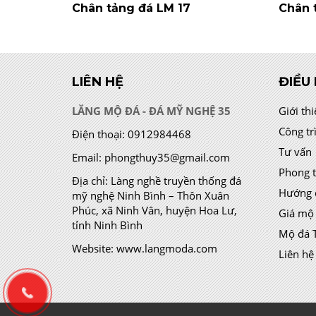
Chân tảng đá LM 17
Chân 
LIÊN HỆ
ĐIỀU
LĂNG MỘ ĐÁ - ĐÁ MỸ NGHỆ 35
Giới th
Công tr
Điện thoại:
0912984468
Tư vấn
Email:
phongthuy35@gmail.com
Phong 
Địa chỉ:
Làng nghề truyền thống đá
Hướng 
mỹ nghệ Ninh Bình – Thôn Xuân
Phúc, xã Ninh Vân, huyện Hoa Lư,
Giá mộ
tỉnh Ninh Bình
Mộ đá 
Website:
www.langmoda.com
Liên hệ