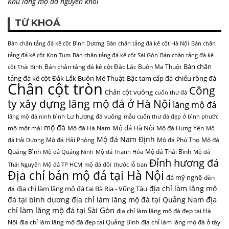
Khu lăng mộ đá nguyên khối
TỪ KHOÁ
Bán chân tảng đá kê cột Bình Dương
Bán chân tảng đá kê cột Hà Nội
Bán chân
tảng đá kê cột Kon Tum
Bán chân tảng đá kê cột Sài Gòn
Bán chân tảng đá kê
Bán chân
Bán chân tảng đá kê cột Đắc Lắc Buôn Ma Thuột
cột Thái Bình
tảng đá kê cột Đắk Lắk Buôn Mê Thuật
Bậc tam cấp đá
chiếu rồng đá
Chân cột tròn
Công
Chân cột vuông
cuốn thư đá
ty xây dựng lăng mộ đá ở Hà Nội
lăng mộ đá
Lư hương đá vuông
lăng mộ đá ninh bình
mẫu cuốn thư đá đẹp ở bình phước
mộ đá
Mộ đá Hà Nội
mộ một mái
Mộ đá Hà Nam
Mộ đá Hưng Yên
Mộ
Mộ đá Nam Định
Mộ đá Hải Phòng
Mộ đá Phú Thọ
Mộ đá
đá Hải Dương
Quảng Bình
Mộ đá Thái Bình
Mộ đá Quảng Ninh
Mộ đá Thanh Hóa
Mộ đá
Đỉnh hương đá
Thái Nguyên
Mộ đá TP HCM
mộ đá đôi
thước lỗ ban
Địa chỉ bán mộ đá tại Hà Nội
đá mỹ nghệ
đèn
địa chỉ làm lăng mộ
địa chỉ làm lăng mộ đá tại Bà Rịa - Vũng Tàu
đá
địa
đá tại bình dương
địa chỉ làm lăng mộ đá tại Quảng Nam
chỉ làm lăng mộ đá tại Sài Gòn
địa chỉ làm lăng mộ đá đẹp tại Hà
Nội
địa chỉ làm lăng mộ đá đẹp tại Quảng Bình
địa chỉ làm lăng mộ đá ở tây