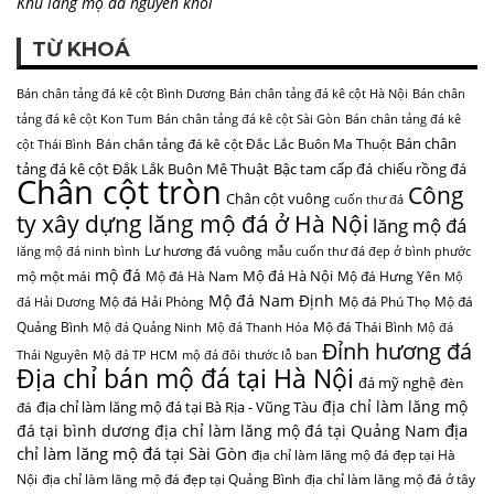
Khu lăng mộ đá nguyên khối
TỪ KHOÁ
Bán chân tảng đá kê cột Bình Dương
Bán chân tảng đá kê cột Hà Nội
Bán chân
tảng đá kê cột Kon Tum
Bán chân tảng đá kê cột Sài Gòn
Bán chân tảng đá kê
Bán chân
Bán chân tảng đá kê cột Đắc Lắc Buôn Ma Thuột
cột Thái Bình
tảng đá kê cột Đắk Lắk Buôn Mê Thuật
Bậc tam cấp đá
chiếu rồng đá
Chân cột tròn
Công
Chân cột vuông
cuốn thư đá
ty xây dựng lăng mộ đá ở Hà Nội
lăng mộ đá
Lư hương đá vuông
lăng mộ đá ninh bình
mẫu cuốn thư đá đẹp ở bình phước
mộ đá
Mộ đá Hà Nội
mộ một mái
Mộ đá Hà Nam
Mộ đá Hưng Yên
Mộ
Mộ đá Nam Định
Mộ đá Hải Phòng
Mộ đá Phú Thọ
Mộ đá
đá Hải Dương
Quảng Bình
Mộ đá Thái Bình
Mộ đá Quảng Ninh
Mộ đá Thanh Hóa
Mộ đá
Đỉnh hương đá
Thái Nguyên
Mộ đá TP HCM
mộ đá đôi
thước lỗ ban
Địa chỉ bán mộ đá tại Hà Nội
đá mỹ nghệ
đèn
địa chỉ làm lăng mộ
địa chỉ làm lăng mộ đá tại Bà Rịa - Vũng Tàu
đá
địa
đá tại bình dương
địa chỉ làm lăng mộ đá tại Quảng Nam
chỉ làm lăng mộ đá tại Sài Gòn
địa chỉ làm lăng mộ đá đẹp tại Hà
Nội
địa chỉ làm lăng mộ đá đẹp tại Quảng Bình
địa chỉ làm lăng mộ đá ở tây