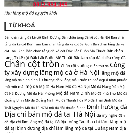
Khu lăng mộ đá nguyên khối
TỪ KHOÁ
Bán chân tảng đá kê cột Bình Dương
Bán chân tảng đá kê cột Hà Nội
Bán chân
tảng đá kê cột Kon Tum
Bán chân tảng đá kê cột Sài Gòn
Bán chân tảng đá kê
Bán chân
Bán chân tảng đá kê cột Đắc Lắc Buôn Ma Thuột
cột Thái Bình
tảng đá kê cột Đắk Lắk Buôn Mê Thuật
Bậc tam cấp đá
chiếu rồng đá
Chân cột tròn
Công
Chân cột vuông
cuốn thư đá
ty xây dựng lăng mộ đá ở Hà Nội
lăng mộ đá
Lư hương đá vuông
lăng mộ đá ninh bình
mẫu cuốn thư đá đẹp ở bình phước
mộ đá
Mộ đá Hà Nội
mộ một mái
Mộ đá Hà Nam
Mộ đá Hưng Yên
Mộ
Mộ đá Nam Định
Mộ đá Hải Phòng
Mộ đá Phú Thọ
Mộ đá
đá Hải Dương
Quảng Bình
Mộ đá Thái Bình
Mộ đá Quảng Ninh
Mộ đá Thanh Hóa
Mộ đá
Đỉnh hương đá
Thái Nguyên
Mộ đá TP HCM
mộ đá đôi
thước lỗ ban
Địa chỉ bán mộ đá tại Hà Nội
đá mỹ nghệ
đèn
địa chỉ làm lăng mộ
địa chỉ làm lăng mộ đá tại Bà Rịa - Vũng Tàu
đá
địa
đá tại bình dương
địa chỉ làm lăng mộ đá tại Quảng Nam