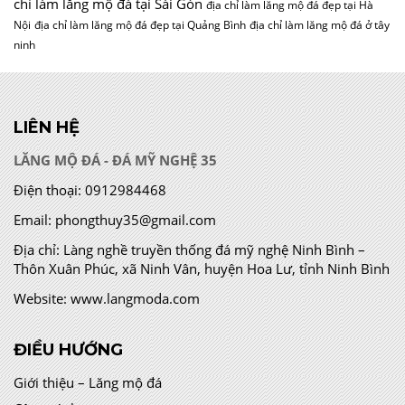
chỉ làm lăng mộ đá tại Sài Gòn
địa chỉ làm lăng mộ đá đẹp tại Hà
Nội
địa chỉ làm lăng mộ đá đẹp tại Quảng Bình
địa chỉ làm lăng mộ đá ở tây
ninh
LIÊN HỆ
LĂNG MỘ ĐÁ - ĐÁ MỸ NGHỆ 35
Điện thoại:
0912984468
Email:
phongthuy35@gmail.com
Địa chỉ:
Làng nghề truyền thống đá mỹ nghệ Ninh Bình –
Thôn Xuân Phúc, xã Ninh Vân, huyện Hoa Lư, tỉnh Ninh Bình
Website:
www.langmoda.com
ĐIỀU HƯỚNG
Giới thiệu – Lăng mộ đá