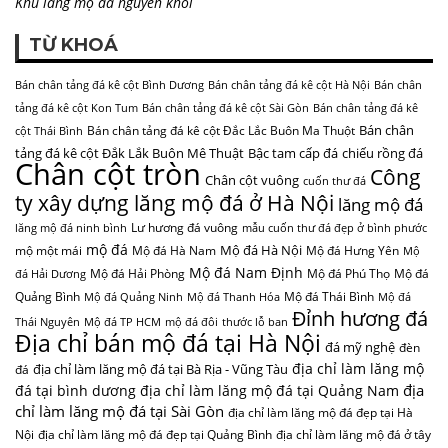
Khu lăng mộ đá nguyên khối
TỪ KHOÁ
Bán chân tảng đá kê cột Bình Dương
Bán chân tảng đá kê cột Hà Nội
Bán chân
tảng đá kê cột Kon Tum
Bán chân tảng đá kê cột Sài Gòn
Bán chân tảng đá kê
Bán chân
Bán chân tảng đá kê cột Đắc Lắc Buôn Ma Thuột
cột Thái Bình
tảng đá kê cột Đắk Lắk Buôn Mê Thuật
Bậc tam cấp đá
chiếu rồng đá
Chân cột tròn
Công
Chân cột vuông
cuốn thư đá
ty xây dựng lăng mộ đá ở Hà Nội
lăng mộ đá
Lư hương đá vuông
lăng mộ đá ninh bình
mẫu cuốn thư đá đẹp ở bình phước
mộ đá
Mộ đá Hà Nội
mộ một mái
Mộ đá Hà Nam
Mộ đá Hưng Yên
Mộ
Mộ đá Nam Định
Mộ đá Hải Phòng
Mộ đá Phú Thọ
Mộ đá
đá Hải Dương
Quảng Bình
Mộ đá Thái Bình
Mộ đá Quảng Ninh
Mộ đá Thanh Hóa
Mộ đá
Đỉnh hương đá
Thái Nguyên
Mộ đá TP HCM
mộ đá đôi
thước lỗ ban
Địa chỉ bán mộ đá tại Hà Nội
đá mỹ nghệ
đèn
địa chỉ làm lăng mộ
địa chỉ làm lăng mộ đá tại Bà Rịa - Vũng Tàu
đá
địa
đá tại bình dương
địa chỉ làm lăng mộ đá tại Quảng Nam
chỉ làm lăng mộ đá tại Sài Gòn
địa chỉ làm lăng mộ đá đẹp tại Hà
Nội
địa chỉ làm lăng mộ đá đẹp tại Quảng Bình
địa chỉ làm lăng mộ đá ở tây