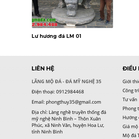
Lư hương đá LM 01
LIÊN HỆ
ĐIỀU
LĂNG MỘ ĐÁ - ĐÁ MỸ NGHỆ 35
Giới th
Công tr
Điện thoại:
0912984468
Tư vấn
Email:
phongthuy35@gmail.com
Phong 
Địa chỉ:
Làng nghề truyền thống đá
Hướng 
mỹ nghệ Ninh Bình – Thôn Xuân
Phúc, xã Ninh Vân, huyện Hoa Lư,
Giá mộ
tỉnh Ninh Bình
Mộ đá 