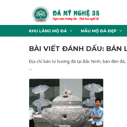
KHU LĂNG MỘ ĐÁ
MẪU MỘ ĐÁ ĐẸP
BÀI VIẾT ĐÁNH DẤU: BÁN 
Địa chỉ bán lư hương đá tại Bắc Ninh, bán đèn đá,
…