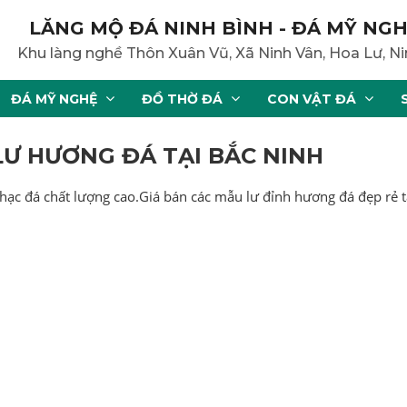
LĂNG MỘ ĐÁ NINH BÌNH - ĐÁ MỸ NGH
Khu làng nghề Thôn Xuân Vũ, Xã Ninh Vân, Hoa Lư, Ni
ĐÁ MỸ NGHỆ
ĐỒ THỜ ĐÁ
CON VẬT ĐÁ
LƯ HƯƠNG ĐÁ TẠI BẮC NINH
 hạc đá chất lượng cao.Giá bán các mẫu lư đỉnh hương đá đẹp rẻ 