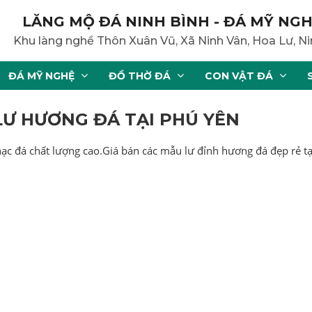
LĂNG MỘ ĐÁ NINH BÌNH - ĐÁ MỸ NGH
Khu làng nghề Thôn Xuân Vũ, Xã Ninh Vân, Hoa Lư, Ni
ĐÁ MỸ NGHỆ
ĐỒ THỜ ĐÁ
CON VẬT ĐÁ
LƯ HƯƠNG ĐÁ TẠI PHÚ YÊN
 hạc đá chất lượng cao.Giá bán các mẫu lư đỉnh hương đá đẹp rẻ t