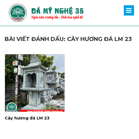
BÀI VIẾT ĐÁNH DẤU: CÂY HƯƠNG ĐÁ LM 23
Cây hương đá LM 23