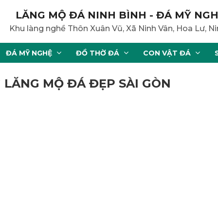
LĂNG MỘ ĐÁ NINH BÌNH - ĐÁ MỸ NGH
Khu làng nghề Thôn Xuân Vũ, Xã Ninh Vân, Hoa Lư, Ni
ĐÁ MỸ NGHỆ
ĐỒ THỜ ĐÁ
CON VẬT ĐÁ
G LĂNG MỘ ĐÁ ĐẸP SÀI GÒN