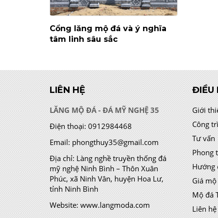
Cổng lăng mộ đá và ý nghĩa
tâm linh sâu sắc
LIÊN HỆ
ĐIỀU
LĂNG MỘ ĐÁ - ĐÁ MỸ NGHỆ 35
Giới th
Công tr
Điện thoại:
0912984468
Tư vấn
Email:
phongthuy35@gmail.com
Phong 
Địa chỉ:
Làng nghề truyền thống đá
Hướng 
mỹ nghệ Ninh Bình – Thôn Xuân
Phúc, xã Ninh Vân, huyện Hoa Lư,
Giá mộ
tỉnh Ninh Bình
Mộ đá 
Website:
www.langmoda.com
Liên hệ