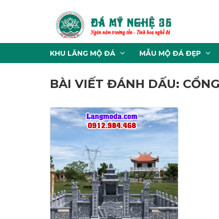
KHU LĂNG MỘ ĐÁ
MẪU MỘ ĐÁ ĐẸP
BÀI VIẾT ĐÁNH DẤU: CỔN