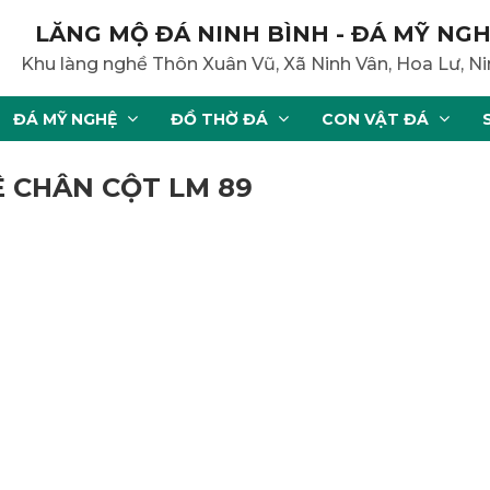
LĂNG MỘ ĐÁ NINH BÌNH - ĐÁ MỸ NGH
Khu làng nghề Thôn Xuân Vũ, Xã Ninh Vân, Hoa Lư, Ni
ĐÁ MỸ NGHỆ
ĐỒ THỜ ĐÁ
CON VẬT ĐÁ
Ê CHÂN CỘT LM 89