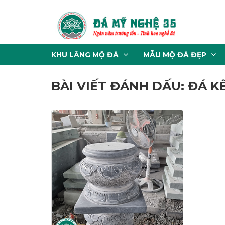
KHU LĂNG MỘ ĐÁ
MẪU MỘ ĐÁ ĐẸP
BÀI VIẾT ĐÁNH DẤU: ĐÁ K