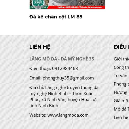
Đá kê chân cột LM 89
LIÊN HỆ
ĐIỀU
LĂNG MỘ ĐÁ - ĐÁ MỸ NGHỆ 35
Giới th
Công tr
Điện thoại:
0912984468
Tư vấn
Email:
phongthuy35@gmail.com
Phong 
Địa chỉ:
Làng nghề truyền thống đá
Hướng 
mỹ nghệ Ninh Bình – Thôn Xuân
Phúc, xã Ninh Vân, huyện Hoa Lư,
Giá mộ
tỉnh Ninh Bình
Mộ đá 
Website:
www.langmoda.com
Liên hệ