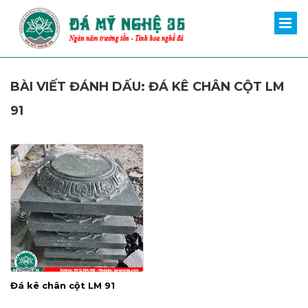
BÀI VIẾT ĐÁNH DẤU: ĐÁ KÊ CHÂN CỘT LM
91
Đá kê chân cột LM 91