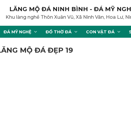
LĂNG MỘ ĐÁ NINH BÌNH - ĐÁ MỸ NGH
Khu làng nghề Thôn Xuân Vũ, Xã Ninh Vân, Hoa Lư, Ni
ĐÁ MỸ NGHỆ
ĐỒ THỜ ĐÁ
CON VẬT ĐÁ
LĂNG MỘ ĐÁ ĐẸP 19