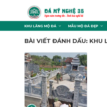
KHU LĂNG MỘ ĐÁ
MẪU MỘ ĐÁ ĐẸP
BÀI VIẾT ĐÁNH DẤU: KHU 