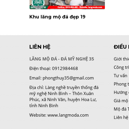
Khu lăng mộ đá đẹp 19
LIÊN HỆ
ĐIỀU
LĂNG MỘ ĐÁ - ĐÁ MỸ NGHỆ 35
Giới th
Công tr
Điện thoại:
0912984468
Tư vấn
Email:
phongthuy35@gmail.com
Phong 
Địa chỉ:
Làng nghề truyền thống đá
Hướng 
mỹ nghệ Ninh Bình – Thôn Xuân
Phúc, xã Ninh Vân, huyện Hoa Lư,
Giá mộ
tỉnh Ninh Bình
Mộ đá 
Website:
www.langmoda.com
Liên hệ