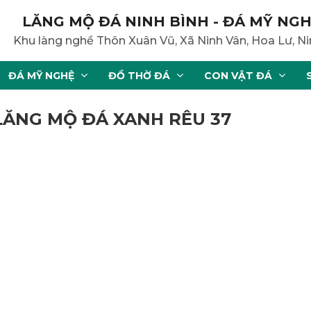
LĂNG MỘ ĐÁ NINH BÌNH - ĐÁ MỸ NGH
Khu làng nghề Thôn Xuân Vũ, Xã Ninh Vân, Hoa Lư, Ni
ĐÁ MỸ NGHỆ
ĐỒ THỜ ĐÁ
CON VẬT ĐÁ
 LĂNG MỘ ĐÁ XANH RÊU 37