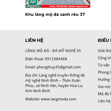
Khu lăng mộ đá xanh rêu 37
LIÊN HỆ
ĐIỀU
LĂNG MỘ ĐÁ - ĐÁ MỸ NGHỆ 35
Giới th
Công tr
Điện thoại:
0912984468
Tư vấn
Email:
phongthuy35@gmail.com
Phong 
Địa chỉ:
Làng nghề truyền thống đá
Hướng 
mỹ nghệ Ninh Bình – Thôn Xuân
Phúc, xã Ninh Vân, huyện Hoa Lư,
Giá mộ
tỉnh Ninh Bình
Mộ đá 
Website:
www.langmoda.com
Liên hệ