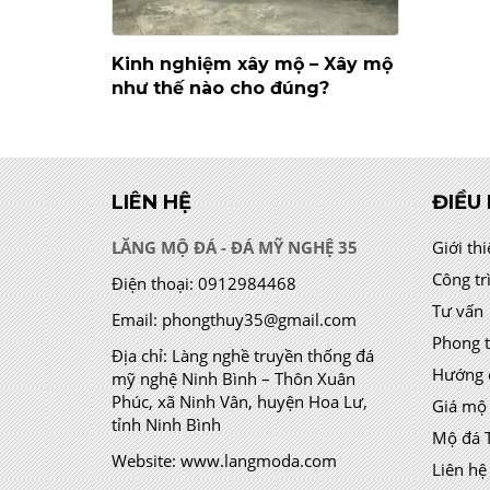
Kinh nghiệm xây mộ – Xây mộ
như thế nào cho đúng?
LIÊN HỆ
ĐIỀU
LĂNG MỘ ĐÁ - ĐÁ MỸ NGHỆ 35
Giới th
Công tr
Điện thoại:
0912984468
Tư vấn
Email:
phongthuy35@gmail.com
Phong 
Địa chỉ:
Làng nghề truyền thống đá
Hướng 
mỹ nghệ Ninh Bình – Thôn Xuân
Phúc, xã Ninh Vân, huyện Hoa Lư,
Giá mộ
tỉnh Ninh Bình
Mộ đá 
Website:
www.langmoda.com
Liên hệ