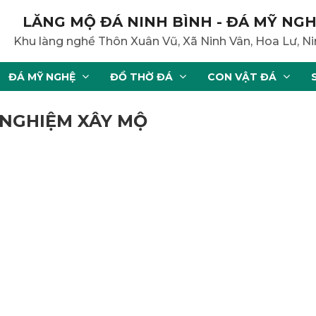
LĂNG MỘ ĐÁ NINH BÌNH - ĐÁ MỸ NGH
Khu làng nghề Thôn Xuân Vũ, Xã Ninh Vân, Hoa Lư, Ni
ĐÁ MỸ NGHỆ
ĐỒ THỜ ĐÁ
CON VẬT ĐÁ
 NGHIỆM XÂY MỘ