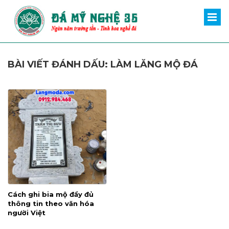
BÀI VIẾT ĐÁNH DẤU: LÀM LĂNG MỘ ĐÁ
Cách ghi bia mộ đầy đủ
thông tin theo văn hóa
người Việt