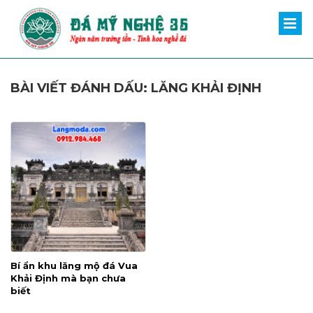
BÀI VIẾT ĐÁNH DẤU: LĂNG KHẢI ĐỊNH
Bí ẩn khu lăng mộ đá Vua
Khải Định mà bạn chưa
biết