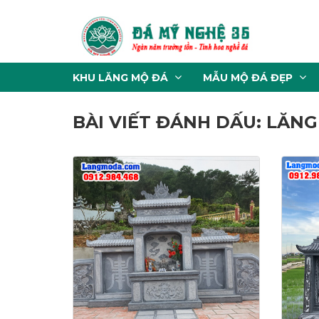
KHU LĂNG MỘ ĐÁ
MẪU MỘ ĐÁ ĐẸP
BÀI VIẾT ĐÁNH DẤU: LĂN