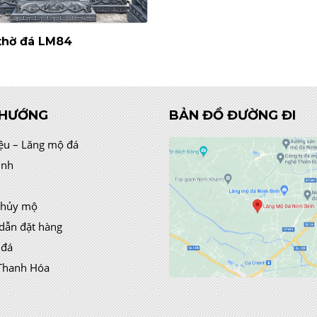
thờ đá LM84
 HƯỚNG
BẢN ĐỒ ĐƯỜNG ĐI
iệu – Lăng mộ đá
ình
thủy mộ
dẫn đặt hàng
 đá
Thanh Hóa