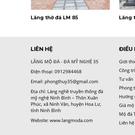
Lăng thờ đá LM 85
Lăng 
LIÊN HỆ
ĐIỀU
LĂNG MỘ ĐÁ - ĐÁ MỸ NGHỆ 35
Giới th
Công tr
Điện thoại:
0912984468
Tư vấn
Email:
phongthuy35@gmail.com
Phong 
Địa chỉ:
Làng nghề truyền thống đá
Hướng 
mỹ nghệ Ninh Bình – Thôn Xuân
Phúc, xã Ninh Vân, huyện Hoa Lư,
Giá mộ
tỉnh Ninh Bình
Mộ đá 
Website:
www.langmoda.com
Liên hệ