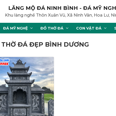
LĂNG MỘ ĐÁ NINH BÌNH - ĐÁ MỸ NGH
Khu làng nghề Thôn Xuân Vũ, Xã Ninh Vân, Hoa Lư, Ni
ĐÁ MỸ NGHỆ
ĐỒ THỜ ĐÁ
CON VẬT ĐÁ
G THỜ ĐÁ ĐẸP BÌNH DƯƠNG