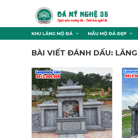
KHU LĂNG MỘ ĐÁ
MẪU MỘ ĐÁ ĐẸP
BÀI VIẾT ĐÁNH DẤU: LĂNG