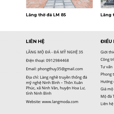
Lăng thờ đá LM 85
Lăng 
LIÊN HỆ
ĐIỀU
LĂNG MỘ ĐÁ - ĐÁ MỸ NGHỆ 35
Giới th
Công tr
Điện thoại:
0912984468
Tư vấn
Email:
phongthuy35@gmail.com
Phong 
Địa chỉ:
Làng nghề truyền thống đá
Hướng 
mỹ nghệ Ninh Bình – Thôn Xuân
Phúc, xã Ninh Vân, huyện Hoa Lư,
Giá mộ
tỉnh Ninh Bình
Mộ đá 
Website:
www.langmoda.com
Liên hệ