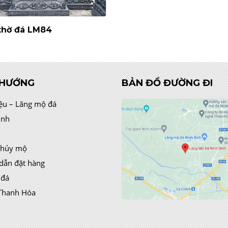
thờ đá LM84
 HƯỚNG
BẢN ĐỒ ĐƯỜNG ĐI
iệu – Lăng mộ đá
ình
thủy mộ
dẫn đặt hàng
 đá
Thanh Hóa