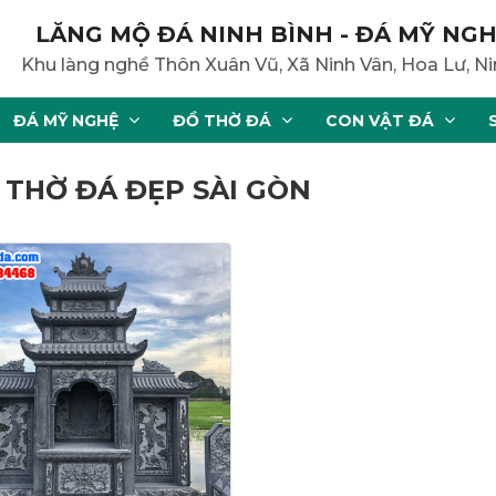
LĂNG MỘ ĐÁ NINH BÌNH - ĐÁ MỸ NGH
Khu làng nghề Thôn Xuân Vũ, Xã Ninh Vân, Hoa Lư, Ni
ĐÁ MỸ NGHỆ
ĐỒ THỜ ĐÁ
CON VẬT ĐÁ
 THỜ ĐÁ ĐẸP SÀI GÒN