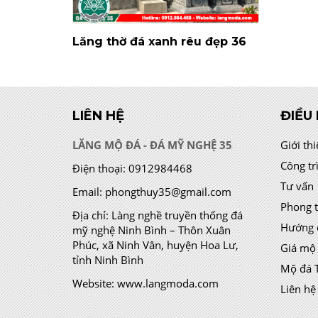
Lăng thờ đá xanh rêu đẹp 36
LIÊN HỆ
ĐIỀU
LĂNG MỘ ĐÁ - ĐÁ MỸ NGHỆ 35
Giới th
Công tr
Điện thoại:
0912984468
Tư vấn
Email:
phongthuy35@gmail.com
Phong 
Địa chỉ:
Làng nghề truyền thống đá
Hướng 
mỹ nghệ Ninh Bình – Thôn Xuân
Phúc, xã Ninh Vân, huyện Hoa Lư,
Giá mộ
tỉnh Ninh Bình
Mộ đá 
Website:
www.langmoda.com
Liên hệ