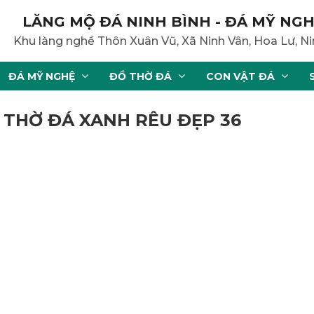
LĂNG MỘ ĐÁ NINH BÌNH - ĐÁ MỸ NGH
Khu làng nghề Thôn Xuân Vũ, Xã Ninh Vân, Hoa Lư, Ni
ĐÁ MỸ NGHỆ
ĐỒ THỜ ĐÁ
CON VẬT ĐÁ
 THỜ ĐÁ XANH RÊU ĐẸP 36