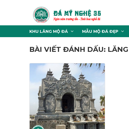
KHU LĂNG MỘ ĐÁ
MẪU MỘ ĐÁ ĐẸP
BÀI VIẾT ĐÁNH DẤU: LĂNG