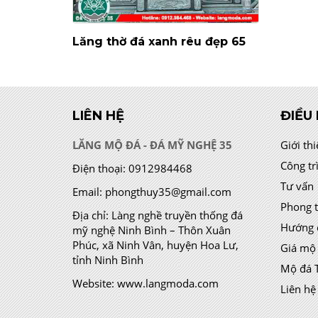
Lăng thờ đá xanh rêu đẹp 65
LIÊN HỆ
ĐIỀU
LĂNG MỘ ĐÁ - ĐÁ MỸ NGHỆ 35
Giới th
Công tr
Điện thoại:
0912984468
Tư vấn
Email:
phongthuy35@gmail.com
Phong 
Địa chỉ:
Làng nghề truyền thống đá
Hướng 
mỹ nghệ Ninh Bình – Thôn Xuân
Phúc, xã Ninh Vân, huyện Hoa Lư,
Giá mộ
tỉnh Ninh Bình
Mộ đá 
Website:
www.langmoda.com
Liên hệ