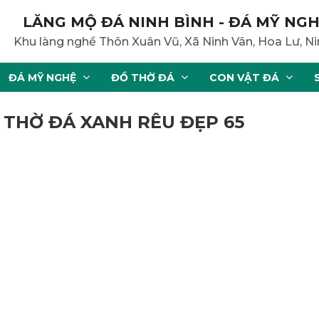
LĂNG MỘ ĐÁ NINH BÌNH - ĐÁ MỸ NGH
Khu làng nghề Thôn Xuân Vũ, Xã Ninh Vân, Hoa Lư, Ni
ĐÁ MỸ NGHỆ
ĐỒ THỜ ĐÁ
CON VẬT ĐÁ
 THỜ ĐÁ XANH RÊU ĐẸP 65