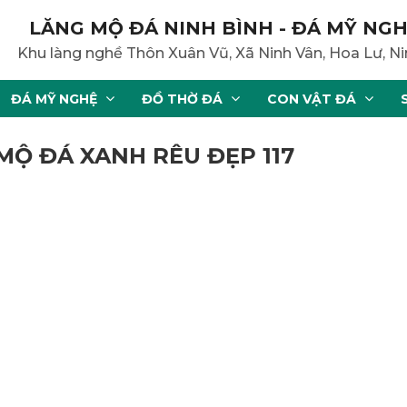
LĂNG MỘ ĐÁ NINH BÌNH - ĐÁ MỸ NGH
Khu làng nghề Thôn Xuân Vũ, Xã Ninh Vân, Hoa Lư, Ni
ĐÁ MỸ NGHỆ
ĐỒ THỜ ĐÁ
CON VẬT ĐÁ
MỘ ĐÁ XANH RÊU ĐẸP 117