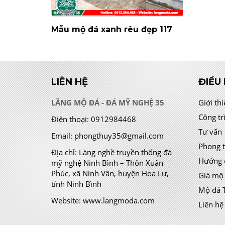
Mẫu mộ đá xanh rêu đẹp 117
LIÊN HỆ
ĐIỀU
LĂNG MỘ ĐÁ - ĐÁ MỸ NGHỆ 35
Giới th
Công tr
Điện thoại:
0912984468
Tư vấn
Email:
phongthuy35@gmail.com
Phong 
Địa chỉ:
Làng nghề truyền thống đá
Hướng 
mỹ nghệ Ninh Bình – Thôn Xuân
Phúc, xã Ninh Vân, huyện Hoa Lư,
Giá mộ
tỉnh Ninh Bình
Mộ đá 
Website:
www.langmoda.com
Liên hệ