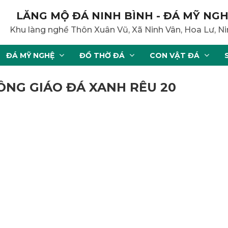
LĂNG MỘ ĐÁ NINH BÌNH - ĐÁ MỸ NGH
Khu làng nghề Thôn Xuân Vũ, Xã Ninh Vân, Hoa Lư, Ni
ĐÁ MỸ NGHỆ
ĐỒ THỜ ĐÁ
CON VẬT ĐÁ
ÔNG GIÁO ĐÁ XANH RÊU 20