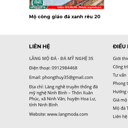
Mộ công giáo đá xanh rêu 20
LIÊN HỆ
ĐIỀU
LĂNG MỘ ĐÁ - ĐÁ MỸ NGHỆ 35
Giới th
Công tr
Điện thoại:
0912984468
Tư vấn
Email:
phongthuy35@gmail.com
Phong 
Địa chỉ:
Làng nghề truyền thống đá
Hướng 
mỹ nghệ Ninh Bình – Thôn Xuân
Phúc, xã Ninh Vân, huyện Hoa Lư,
Giá mộ
tỉnh Ninh Bình
Mộ đá 
Website:
www.langmoda.com
Liên hệ