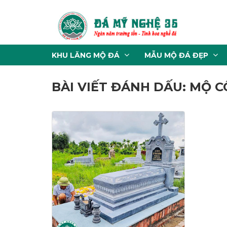
KHU LĂNG MỘ ĐÁ
MẪU MỘ ĐÁ ĐẸP
BÀI VIẾT ĐÁNH DẤU: MỘ C