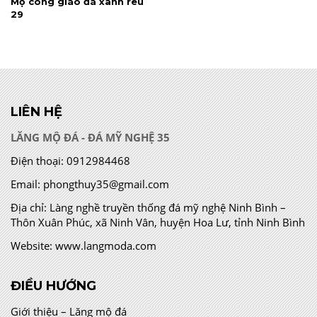
Mộ công giáo đá xanh rêu
29
LIÊN HỆ
LĂNG MỘ ĐÁ - ĐÁ MỸ NGHỆ 35
Điện thoại:
0912984468
Email:
phongthuy35@gmail.com
Địa chỉ:
Làng nghề truyền thống đá mỹ nghệ Ninh Bình –
Thôn Xuân Phúc, xã Ninh Vân, huyện Hoa Lư, tỉnh Ninh Bình
Website:
www.langmoda.com
ĐIỀU HƯỚNG
Giới thiệu – Lăng mộ đá