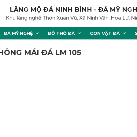
LĂNG MỘ ĐÁ NINH BÌNH - ĐÁ MỸ NGH
Khu làng nghề Thôn Xuân Vũ, Xã Ninh Vân, Hoa Lư, Ni
ĐÁ MỸ NGHỆ
ĐỒ THỜ ĐÁ
CON VẬT ĐÁ
HÔNG MÁI ĐÁ LM 105