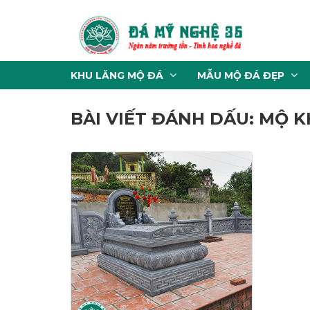
KHU LĂNG MỘ ĐÁ
MẪU MỘ ĐÁ ĐẸP
BÀI VIẾT ĐÁNH DẤU: MỘ K