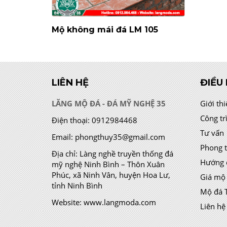
Mộ không mái đá LM 105
LIÊN HỆ
ĐIỀU
LĂNG MỘ ĐÁ - ĐÁ MỸ NGHỆ 35
Giới th
Công tr
Điện thoại:
0912984468
Tư vấn
Email:
phongthuy35@gmail.com
Phong 
Địa chỉ:
Làng nghề truyền thống đá
Hướng 
mỹ nghệ Ninh Bình – Thôn Xuân
Phúc, xã Ninh Vân, huyện Hoa Lư,
Giá mộ
tỉnh Ninh Bình
Mộ đá 
Website:
www.langmoda.com
Liên hệ