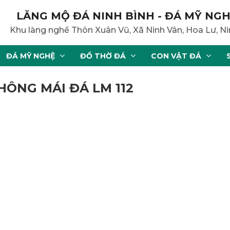
LĂNG MỘ ĐÁ NINH BÌNH - ĐÁ MỸ NGH
Khu làng nghề Thôn Xuân Vũ, Xã Ninh Vân, Hoa Lư, Ni
ĐÁ MỸ NGHỆ
ĐỒ THỜ ĐÁ
CON VẬT ĐÁ
HÔNG MÁI ĐÁ LM 112