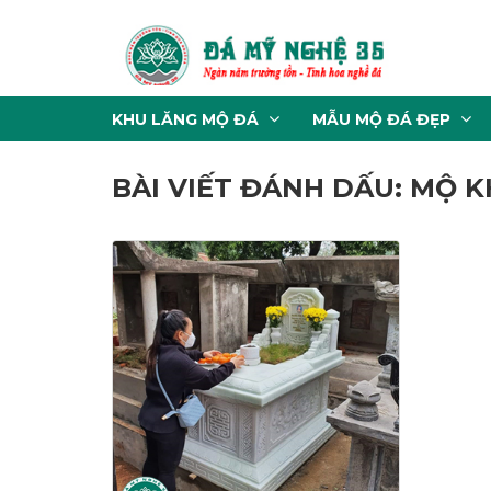
KHU LĂNG MỘ ĐÁ
MẪU MỘ ĐÁ ĐẸP
BÀI VIẾT ĐÁNH DẤU: MỘ K