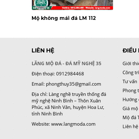
Mộ không mái đá LM 112
LIÊN HỆ
ĐIỀU
LĂNG MỘ ĐÁ - ĐÁ MỸ NGHỆ 35
Giới th
Công tr
Điện thoại:
0912984468
Tư vấn
Email:
phongthuy35@gmail.com
Phong 
Địa chỉ:
Làng nghề truyền thống đá
Hướng 
mỹ nghệ Ninh Bình – Thôn Xuân
Phúc, xã Ninh Vân, huyện Hoa Lư,
Giá mộ
tỉnh Ninh Bình
Mộ đá 
Website:
www.langmoda.com
Liên hệ