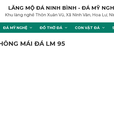
LĂNG MỘ ĐÁ NINH BÌNH - ĐÁ MỸ NGH
Khu làng nghề Thôn Xuân Vũ, Xã Ninh Vân, Hoa Lư, Ni
ĐÁ MỸ NGHỆ
ĐỒ THỜ ĐÁ
CON VẬT ĐÁ
HÔNG MÁI ĐÁ LM 95