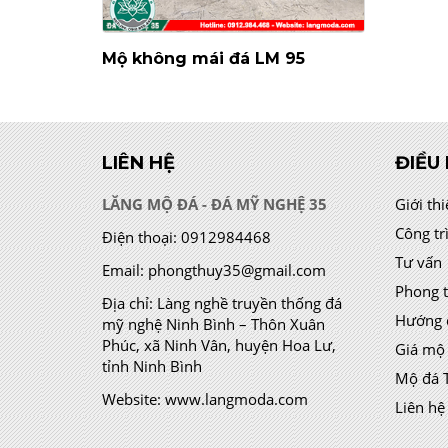
Mộ không mái đá LM 95
LIÊN HỆ
ĐIỀU
LĂNG MỘ ĐÁ - ĐÁ MỸ NGHỆ 35
Giới th
Công tr
Điện thoại:
0912984468
Tư vấn
Email:
phongthuy35@gmail.com
Phong 
Địa chỉ:
Làng nghề truyền thống đá
Hướng 
mỹ nghệ Ninh Bình – Thôn Xuân
Phúc, xã Ninh Vân, huyện Hoa Lư,
Giá mộ
tỉnh Ninh Bình
Mộ đá 
Website:
www.langmoda.com
Liên hệ