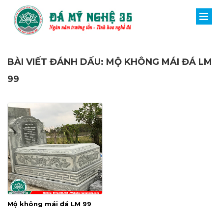
BÀI VIẾT ĐÁNH DẤU: MỘ KHÔNG MÁI ĐÁ LM
99
Mộ không mái đá LM 99