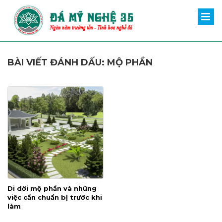
BÀI VIẾT ĐÁNH DẤU: MỘ PHẦN
Di dời mộ phần và những
việc cần chuẩn bị trước khi
làm