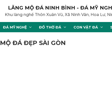
LĂNG MỘ ĐÁ NINH BÌNH - ĐÁ MỸ NGH
Khu làng nghề Thôn Xuân Vũ, Xã Ninh Vân, Hoa Lư, Ni
ĐÁ MỸ NGHỆ
ĐỒ THỜ ĐÁ
CON VẬT ĐÁ
 MỘ ĐÁ ĐẸP SÀI GÒN