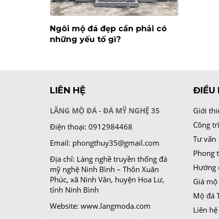
Ngôi mộ đá đẹp cần phải có
những yếu tố gì?
LIÊN HỆ
ĐIỀU
LĂNG MỘ ĐÁ - ĐÁ MỸ NGHỆ 35
Giới th
Công tr
Điện thoại:
0912984468
Tư vấn
Email:
phongthuy35@gmail.com
Phong 
Địa chỉ:
Làng nghề truyền thống đá
Hướng 
mỹ nghệ Ninh Bình – Thôn Xuân
Phúc, xã Ninh Vân, huyện Hoa Lư,
Giá mộ
tỉnh Ninh Bình
Mộ đá 
Website:
www.langmoda.com
Liên hệ