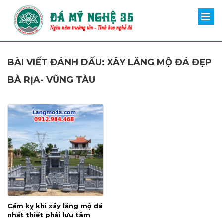
BÀI VIẾT ĐÁNH DẤU: XÂY LĂNG MỘ ĐÁ ĐẸP
BÀ RỊA- VŨNG TÀU
Cấm kỵ khi xây lăng mộ đá
nhất thiết phải lưu tâm