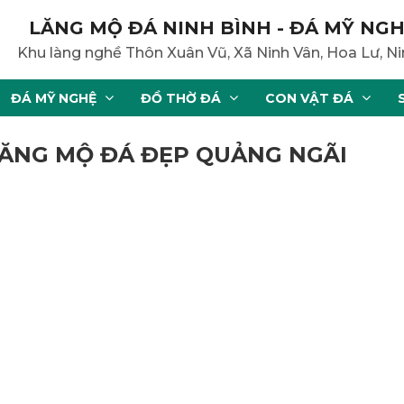
LĂNG MỘ ĐÁ NINH BÌNH - ĐÁ MỸ NGH
Khu làng nghề Thôn Xuân Vũ, Xã Ninh Vân, Hoa Lư, Ni
ĐÁ MỸ NGHỆ
ĐỒ THỜ ĐÁ
CON VẬT ĐÁ
 LĂNG MỘ ĐÁ ĐẸP QUẢNG NGÃI