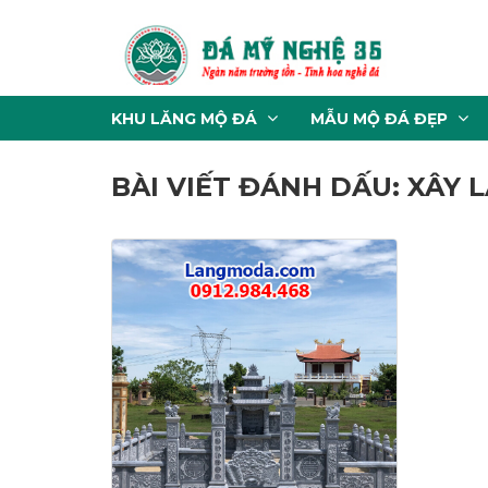
KHU LĂNG MỘ ĐÁ
MẪU MỘ ĐÁ ĐẸP
BÀI VIẾT ĐÁNH DẤU: XÂY