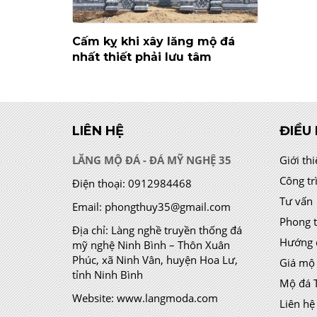
Cấm kỵ khi xây lăng mộ đá
nhất thiết phải lưu tâm
LIÊN HỆ
ĐIỀU
LĂNG MỘ ĐÁ - ĐÁ MỸ NGHỆ 35
Giới th
Công tr
Điện thoại:
0912984468
Tư vấn
Email:
phongthuy35@gmail.com
Phong 
Địa chỉ:
Làng nghề truyền thống đá
Hướng 
mỹ nghệ Ninh Bình – Thôn Xuân
Phúc, xã Ninh Vân, huyện Hoa Lư,
Giá mộ
tỉnh Ninh Bình
Mộ đá 
Website:
www.langmoda.com
Liên hệ