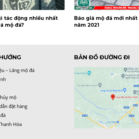
ì tác động nhiều nhất
Báo giá mộ đá mới nhất 
iá mộ đá?
năm 2021
 HƯỚNG
BẢN ĐỒ ĐƯỜNG ĐI
iệu – Lăng mộ đá
ình
thủy mộ
dẫn đặt hàng
 đá
Thanh Hóa