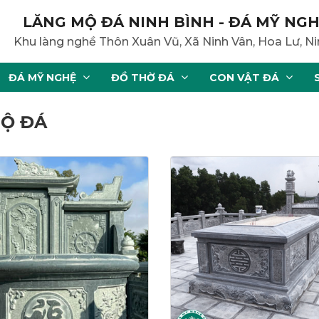
LĂNG MỘ ĐÁ NINH BÌNH - ĐÁ MỸ NGH
Khu làng nghề Thôn Xuân Vũ, Xã Ninh Vân, Hoa Lư, Ni
ĐÁ MỸ NGHỆ
ĐỒ THỜ ĐÁ
CON VẬT ĐÁ
MỘ ĐÁ