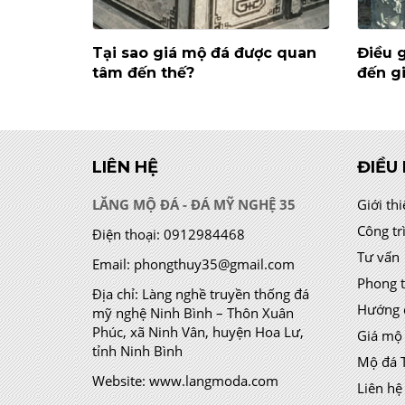
Tại sao giá mộ đá được quan
Điều g
tâm đến thế?
đến g
LIÊN HỆ
ĐIỀU
LĂNG MỘ ĐÁ - ĐÁ MỸ NGHỆ 35
Giới th
Công tr
Điện thoại:
0912984468
Tư vấn
Email:
phongthuy35@gmail.com
Phong 
Địa chỉ:
Làng nghề truyền thống đá
Hướng 
mỹ nghệ Ninh Bình – Thôn Xuân
Phúc, xã Ninh Vân, huyện Hoa Lư,
Giá mộ
tỉnh Ninh Bình
Mộ đá 
Website:
www.langmoda.com
Liên hệ