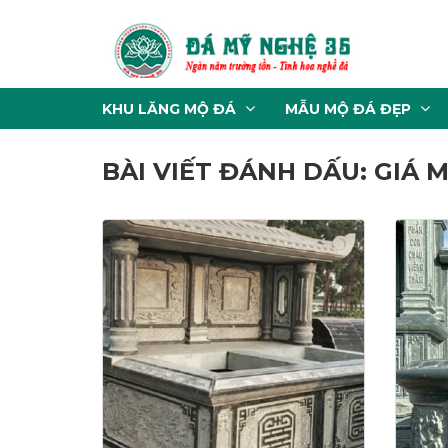
KHU LĂNG MỘ ĐÁ
MẪU MỘ ĐÁ ĐẸP
BÀI VIẾT ĐÁNH DẤU: GIÁ 