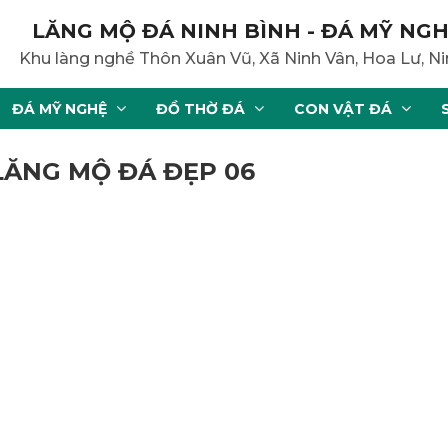
LĂNG MỘ ĐÁ NINH BÌNH - ĐÁ MỸ NGH
Khu làng nghề Thôn Xuân Vũ, Xã Ninh Vân, Hoa Lư, Ni
ĐÁ MỸ NGHỆ
ĐỒ THỜ ĐÁ
CON VẬT ĐÁ
LĂNG MỘ ĐÁ ĐẸP 06