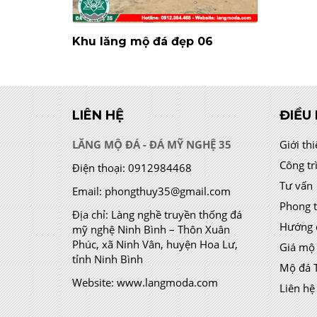
Khu lăng mộ đá đẹp 06
LIÊN HỆ
ĐIỀU
LĂNG MỘ ĐÁ - ĐÁ MỸ NGHỆ 35
Giới th
Công tr
Điện thoại:
0912984468
Tư vấn
Email:
phongthuy35@gmail.com
Phong 
Địa chỉ:
Làng nghề truyền thống đá
Hướng 
mỹ nghệ Ninh Bình – Thôn Xuân
Phúc, xã Ninh Vân, huyện Hoa Lư,
Giá mộ
tỉnh Ninh Bình
Mộ đá 
Website:
www.langmoda.com
Liên hệ