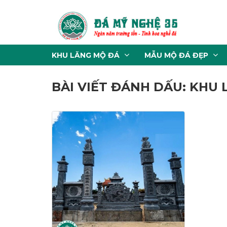
KHU LĂNG MỘ ĐÁ
MẪU MỘ ĐÁ ĐẸP
BÀI VIẾT ĐÁNH DẤU: KHU 