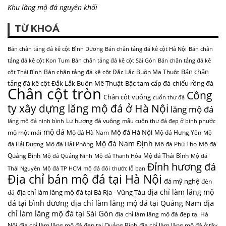
Khu lăng mộ đá nguyên khối
TỪ KHOÁ
Bán chân tảng đá kê cột Bình Dương
Bán chân tảng đá kê cột Hà Nội
Bán chân
tảng đá kê cột Kon Tum
Bán chân tảng đá kê cột Sài Gòn
Bán chân tảng đá kê
Bán chân
Bán chân tảng đá kê cột Đắc Lắc Buôn Ma Thuột
cột Thái Bình
tảng đá kê cột Đắk Lắk Buôn Mê Thuật
Bậc tam cấp đá
chiếu rồng đá
Chân cột tròn
Công
Chân cột vuông
cuốn thư đá
ty xây dựng lăng mộ đá ở Hà Nội
lăng mộ đá
Lư hương đá vuông
lăng mộ đá ninh bình
mẫu cuốn thư đá đẹp ở bình phước
mộ đá
Mộ đá Hà Nội
mộ một mái
Mộ đá Hà Nam
Mộ đá Hưng Yên
Mộ
Mộ đá Nam Định
Mộ đá Hải Phòng
Mộ đá Phú Thọ
Mộ đá
đá Hải Dương
Quảng Bình
Mộ đá Thái Bình
Mộ đá Quảng Ninh
Mộ đá Thanh Hóa
Mộ đá
Đỉnh hương đá
Thái Nguyên
Mộ đá TP HCM
mộ đá đôi
thước lỗ ban
Địa chỉ bán mộ đá tại Hà Nội
đá mỹ nghệ
đèn
địa chỉ làm lăng mộ
địa chỉ làm lăng mộ đá tại Bà Rịa - Vũng Tàu
đá
địa
đá tại bình dương
địa chỉ làm lăng mộ đá tại Quảng Nam
chỉ làm lăng mộ đá tại Sài Gòn
địa chỉ làm lăng mộ đá đẹp tại Hà
Nội
địa chỉ làm lăng mộ đá đẹp tại Quảng Bình
địa chỉ làm lăng mộ đá ở tây