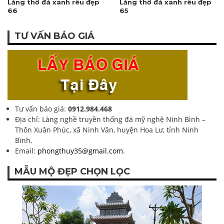
Lăng thờ đá xanh rêu đẹp
Lăng thờ đá xanh rêu đẹp
66
65
TƯ VẤN BÁO GIÁ
Tư vấn báo giá:
0912.984.468
Địa chỉ: Làng nghề truyền thống đá mỹ nghệ Ninh Bình –
Thôn Xuân Phúc, xã Ninh Vân, huyện Hoa Lư, tỉnh Ninh
Bình.
Email:
phongthuy35@gmail.com
.
MẪU MỘ ĐẸP CHỌN LỌC