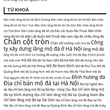
TỪ KHOÁ
Bán chân tảng đá kê cột Bình Dương
Bán chân tảng đá kê cột Hà Nội
Bán chân
tảng đá kê cột Kon Tum
Bán chân tảng đá kê cột Sài Gòn
Bán chân tảng đá kê
Bán chân
Bán chân tảng đá kê cột Đắc Lắc Buôn Ma Thuột
cột Thái Bình
tảng đá kê cột Đắk Lắk Buôn Mê Thuật
Bậc tam cấp đá
chiếu rồng đá
Chân cột tròn
Công
Chân cột vuông
cuốn thư đá
ty xây dựng lăng mộ đá ở Hà Nội
lăng mộ đá
Lư hương đá vuông
lăng mộ đá ninh bình
mẫu cuốn thư đá đẹp ở bình phước
mộ đá
Mộ đá Hà Nội
mộ một mái
Mộ đá Hà Nam
Mộ đá Hưng Yên
Mộ
Mộ đá Nam Định
Mộ đá Hải Phòng
Mộ đá Phú Thọ
Mộ đá
đá Hải Dương
Quảng Bình
Mộ đá Thái Bình
Mộ đá Quảng Ninh
Mộ đá Thanh Hóa
Mộ đá
Đỉnh hương đá
Thái Nguyên
Mộ đá TP HCM
mộ đá đôi
thước lỗ ban
Địa chỉ bán mộ đá tại Hà Nội
đá mỹ nghệ
đèn
địa chỉ làm lăng mộ
địa chỉ làm lăng mộ đá tại Bà Rịa - Vũng Tàu
đá
địa
đá tại bình dương
địa chỉ làm lăng mộ đá tại Quảng Nam
chỉ làm lăng mộ đá tại Sài Gòn
địa chỉ làm lăng mộ đá đẹp tại Hà
Nội
địa chỉ làm lăng mộ đá đẹp tại Quảng Bình
địa chỉ làm lăng mộ đá ở tây