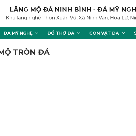
LĂNG MỘ ĐÁ NINH BÌNH - ĐÁ MỸ NGH
Khu làng nghề Thôn Xuân Vũ, Xã Ninh Vân, Hoa Lư, Ni
ĐÁ MỸ NGHỆ
ĐỒ THỜ ĐÁ
CON VẬT ĐÁ
 MỘ TRÒN ĐÁ