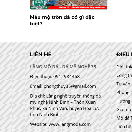
Mẫu mộ tròn đá có gì đặc
biệt?
LIÊN HỆ
ĐIỀU
LĂNG MỘ ĐÁ - ĐÁ MỸ NGHỆ 35
Giới th
Công tr
Điện thoại:
0912984468
Tư vấn
Email:
phongthuy35@gmail.com
Phong 
Địa chỉ:
Làng nghề truyền thống đá
Hướng 
mỹ nghệ Ninh Bình – Thôn Xuân
Phúc, xã Ninh Vân, huyện Hoa Lư,
Giá mộ
tỉnh Ninh Bình
Mộ đá 
Website:
www.langmoda.com
Liên hệ