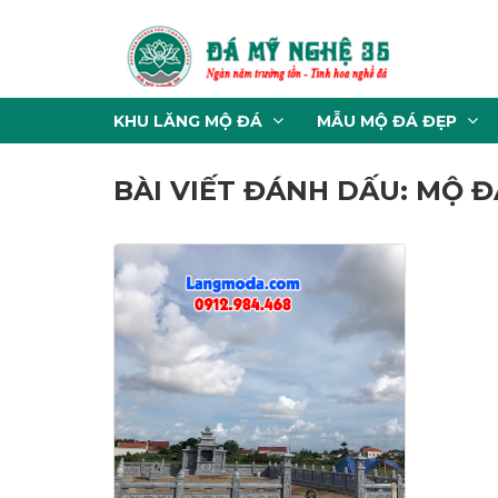
KHU LĂNG MỘ ĐÁ
MẪU MỘ ĐÁ ĐẸP
BÀI VIẾT ĐÁNH DẤU: MỘ Đ