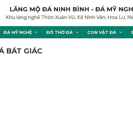
LĂNG MỘ ĐÁ NINH BÌNH - ĐÁ MỸ NGH
Khu làng nghề Thôn Xuân Vũ, Xã Ninh Vân, Hoa Lư, Ni
ĐÁ MỸ NGHỆ
ĐỒ THỜ ĐÁ
CON VẬT ĐÁ
Á BÁT GIÁC