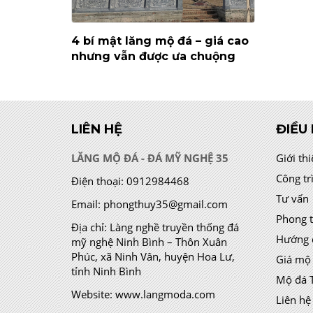
4 bí mật lăng mộ đá – giá cao
nhưng vẫn được ưa chuộng
LIÊN HỆ
ĐIỀU
LĂNG MỘ ĐÁ - ĐÁ MỸ NGHỆ 35
Giới th
Công tr
Điện thoại:
0912984468
Tư vấn
Email:
phongthuy35@gmail.com
Phong 
Địa chỉ:
Làng nghề truyền thống đá
Hướng 
mỹ nghệ Ninh Bình – Thôn Xuân
Phúc, xã Ninh Vân, huyện Hoa Lư,
Giá mộ
tỉnh Ninh Bình
Mộ đá 
Website:
www.langmoda.com
Liên hệ