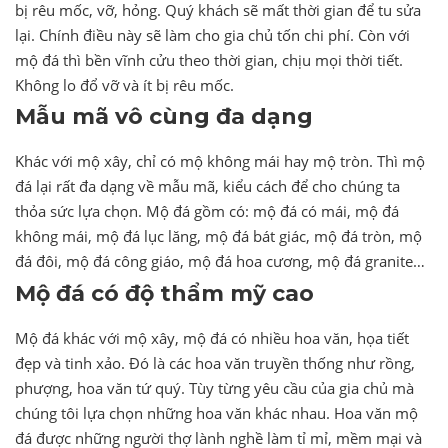
bị rêu mốc, vỡ, hỏng. Quý khách sẽ mất thời gian để tu sửa
lại. Chính điều này sẽ làm cho gia chủ tốn chi phí. Còn với
mộ đá thì bền vĩnh cửu theo thời gian, chịu mọi thời tiết.
Không lo đổ vỡ và ít bị rêu mốc.
Mẫu mã vô cùng đa dạng
Khác với mộ xây, chỉ có mộ không mái hay mộ tròn. Thì mộ
đá lại rất đa dạng về mẫu mã, kiểu cách để cho chúng ta
thỏa sức lựa chọn. Mộ đá gồm có: mộ đá có mái, mộ đá
không mái, mộ đá lục lăng, mộ đá bát giác, mộ đá tròn, mộ
đá đôi, mộ đá công giáo, mộ đá hoa cương, mộ đá granite…
Mộ đá có độ thẩm mỹ cao
Mộ đá khác với mộ xây, mộ đá có nhiều hoa văn, họa tiết
đẹp và tinh xảo. Đó là các hoa văn truyền thống như rồng,
phượng, hoa văn tứ quý. Tùy từng yêu cầu của gia chủ mà
chúng tôi lựa chọn những hoa văn khác nhau. Hoa văn mộ
đá được những người thợ lành nghề làm tỉ mỉ, mềm mại và