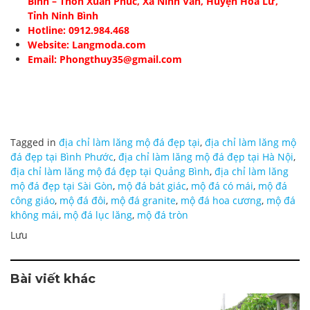
Bình
– Thôn Xuân Phúc, Xã Ninh Vân, Huyện Hoa Lư,
Tỉnh Ninh Bình
Hotline: 0912.984.468
Website: Langmoda.com
Email: Phongthuy35@gmail.com
Tagged in
địa chỉ làm lăng mộ đá đẹp tại
,
địa chỉ làm lăng mộ
đá đẹp tại Bình Phước
,
địa chỉ làm lăng mộ đá đẹp tại Hà Nội
,
địa chỉ làm lăng mộ đá đẹp tại Quảng Bình
,
địa chỉ làm lăng
mộ đá đẹp tại Sài Gòn
,
mộ đá bát giác
,
mộ đá có mái
,
mộ đá
công giáo
,
mộ đá đôi
,
mộ đá granite
,
mộ đá hoa cương
,
mộ đá
không mái
,
mộ đá lục lăng
,
mộ đá tròn
Lưu
Bài viết khác