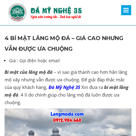
4 BÍ MẬT LĂNG MỘ ĐÁ – GIÁ CAO NHƯNG
VẪN ĐƯỢC ƯA CHUỘNG
Giá :
Gọi điện hoặc email
Bí mật của lăng mộ đá
– vì sao giá thành cao hơn hẳn lăng
mộ xây nhưng vẫn được ưa chuộng. Để giải đáp thắc mắc
của quý khách hàng,
Đá Mỹ Nghệ 35
Xin đưa ra
bí mật lăng
mộ đá
. 4 lí do chính giúp cho lăng mộ đá luôn được ưa
chuộng.