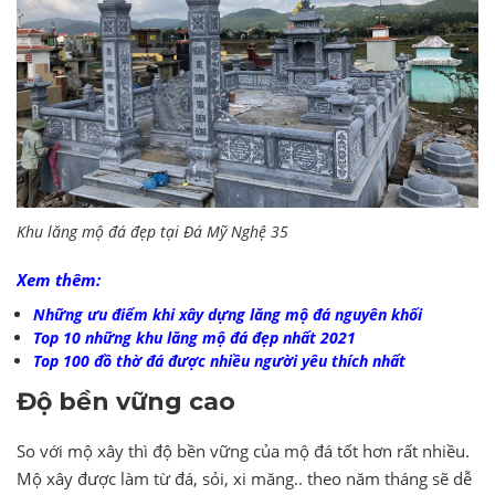
Khu lăng mộ đá đẹp tại Đá Mỹ Nghệ 35
Xem thêm:
Những ưu điểm khi xây dựng lăng mộ đá nguyên khối
Top 10 những khu lăng mộ đá đẹp nhất 2021
Top 100 đồ thờ đá được nhiều người yêu thích nhất
Độ bền vững cao
So với mộ xây thì độ bền vững của mộ đá tốt hơn rất nhiều.
Mộ xây được làm từ đá, sỏi, xi măng.. theo năm tháng sẽ dễ