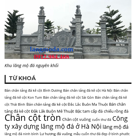
Khu lăng mộ đá nguyên khối
TỪ KHOÁ
Bán chân tảng đá kê cột Bình Dương
Bán chân tảng đá kê cột Hà Nội
Bán chân
tảng đá kê cột Kon Tum
Bán chân tảng đá kê cột Sài Gòn
Bán chân tảng đá kê
Bán chân
Bán chân tảng đá kê cột Đắc Lắc Buôn Ma Thuột
cột Thái Bình
tảng đá kê cột Đắk Lắk Buôn Mê Thuật
Bậc tam cấp đá
chiếu rồng đá
Chân cột tròn
Công
Chân cột vuông
cuốn thư đá
ty xây dựng lăng mộ đá ở Hà Nội
lăng mộ đá
Lư hương đá vuông
lăng mộ đá ninh bình
mẫu cuốn thư đá đẹp ở bình phước