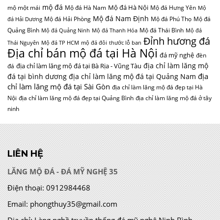
mộ đá
Mộ đá Hà Nội
mộ một mái
Mộ đá Hà Nam
Mộ đá Hưng Yên
Mộ
Mộ đá Nam Định
Mộ đá Hải Phòng
Mộ đá Phú Thọ
Mộ đá
đá Hải Dương
Quảng Bình
Mộ đá Thái Bình
Mộ đá Quảng Ninh
Mộ đá Thanh Hóa
Mộ đá
Đỉnh hương đá
Thái Nguyên
Mộ đá TP HCM
mộ đá đôi
thước lỗ ban
Địa chỉ bán mộ đá tại Hà Nội
đá mỹ nghệ
đèn
địa chỉ làm lăng mộ
địa chỉ làm lăng mộ đá tại Bà Rịa - Vũng Tàu
đá
địa
đá tại bình dương
địa chỉ làm lăng mộ đá tại Quảng Nam
chỉ làm lăng mộ đá tại Sài Gòn
địa chỉ làm lăng mộ đá đẹp tại Hà
Nội
địa chỉ làm lăng mộ đá đẹp tại Quảng Bình
địa chỉ làm lăng mộ đá ở tây
ninh
LIÊN HỆ
LĂNG MỘ ĐÁ - ĐÁ MỸ NGHỆ 35
Điện thoại:
0912984468
Email:
phongthuy35@gmail.com
Địa chỉ:
Làng nghề truyền thống đá mỹ nghệ Ninh Bình –